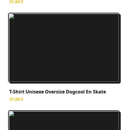
31
.00
€
T-Shirt Unisexe Oversize Dogcool En Skate
37
.00
€