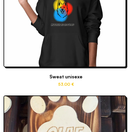
Sweat unisexe
53
.00
€