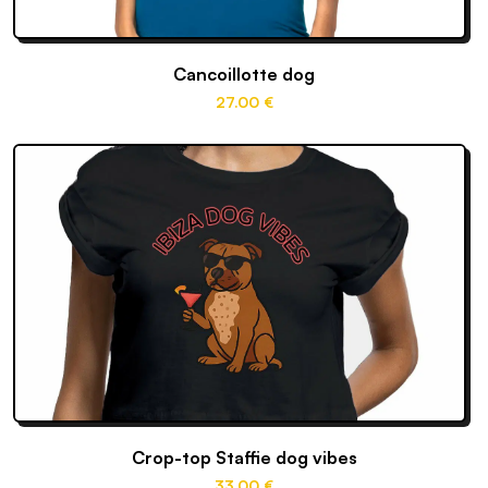
Cancoillotte dog
27
.00
€
Crop-top Staffie dog vibes
33
.00
€