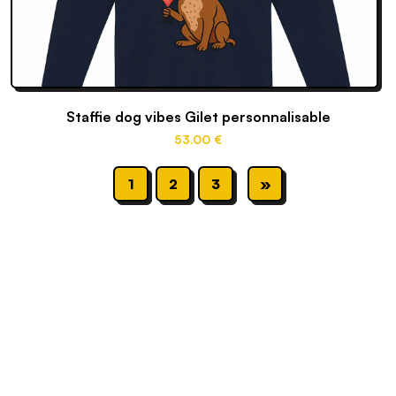
Staffie dog vibes Gilet personnalisable
53
.00
€
1
2
3
»